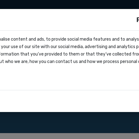
ng sms
Développeurs
Tarifs
Nous connaî
ls ?
alise content and ads, to provide social media features and to analyse
cs
sse vers ce pays :
your use of our site with our social media, advertising and analytics
ffre
formation that you’ve provided to them or that they’ve collected fro
oks
ut who we are, how you can contact us and how we process personal 
greement
elle d'API SMS pour envoyer des
ations
 un devis