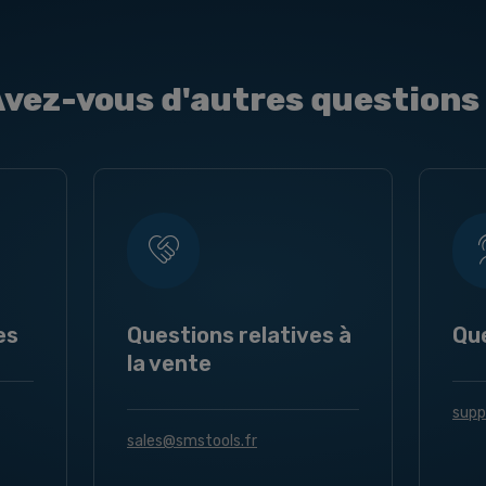
vez-vous d'autres questions
es
Questions relatives à
Qu
la vente
supp
sales@smstools.fr