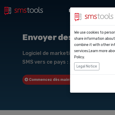
Bulk sms
Marketi
Pourquoi smstoo
Contact
We use cookies to person
API Do
Envoyer des SMS en ma
share information about 
Blog
Demander une o
combine it with other in
Webho
services.Learn more abo
Service level a
Logiciel de marketing SMS ou passer
(sla)
Policy
.
SMS vers ce pays : .
Intégr
Legal Notice
Zapier
Commencez dès maintenant
Demander
Make