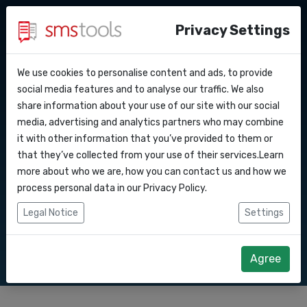
Privacy Settings
We use cookies to personalise content and ads, to provide
Pourquoi smstools ?
Contact
L'expert en SMS
API Docs
social media features and to analyse our traffic. We also
share information about your use of our site with our social
Demander une offre
Blog
media, advertising and analytics partners who may combine
marketing
Webhooks
Service level agreement
it with other information that you’ve provided to them or
(sla)
that they’ve collected from your use of their services.Learn
Intégrations
more about who we are, how you can contact us and how we
Envoyez des SMS marketing en masse aux
process personal data in our
Privacy Policy
.
consommateurs via notre logiciel ou API À partir
Zapier
Legal Notice
Settings
de 0,06 € par SMS en
Make
Agree