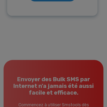
Envoyer des Bulk SMS par
Internet n'a jamais été aussi
facile et efficace.
Commencez à utiliser Smstools dès