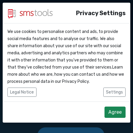
Privacy Settings
We use cookies to personalise content and ads, to provide
Pourquoi smstools ?
Contact
API Docs
social media features and to analyse our traffic. We also
Envoyer des SMS en
share information about your use of our site with our social
Demander une offre
Blog
media, advertising and analytics partners who may combine
masse vers ce pays :
Webhooks
Service level agreement
it with other information that you’ve provided to them or
(sla)
that they’ve collected from your use of their services.Learn
Intégrations
more about who we are, how you can contact us and how we
Logiciel de marketing SMS ou passerelle
process personal data in our
Privacy Policy
.
d'API SMS pour envoyer des SMS vers ce
Zapier
Legal Notice
Settings
pays : .
Make
Agree
Commencez dès maintenant