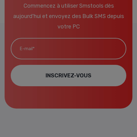
Commencez à utiliser Smstools dès
aujourd'hui et envoyez des Bulk SMS depuis
votre PC
E-mail*
INSCRIVEZ-VOUS