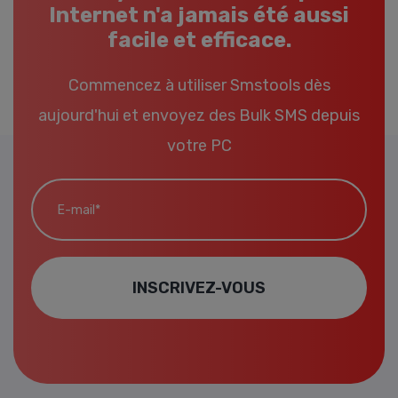
Internet n'a jamais été aussi
facile et efficace.
Commencez à utiliser Smstools dès
aujourd'hui et envoyez des Bulk SMS depuis
votre PC
E-mail*
INSCRIVEZ-VOUS