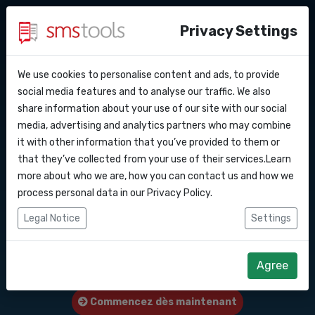
Privacy Settings
We use cookies to personalise content and ads, to provide
Pourquoi smstools ?
Contact
API Docs
social media features and to analyse our traffic. We also
Envoyer des SMS en
share information about your use of our site with our social
Demander une offre
Blog
media, advertising and analytics partners who may combine
masse vers ce pays :
Webhooks
Service level agreement
it with other information that you’ve provided to them or
(sla)
that they’ve collected from your use of their services.Learn
Royaume-Uni
Intégrations
more about who we are, how you can contact us and how we
process personal data in our
Privacy Policy
.
Zapier
Logiciel de marketing SMS ou passerelle
Legal Notice
Settings
d'API SMS pour envoyer des SMS vers ce
Make
pays : Royaume-Uni.
Agree
Commencez dès maintenant