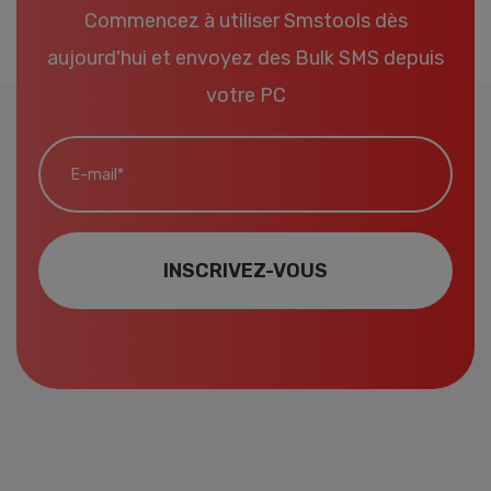
Commencez à utiliser Smstools dès
aujourd'hui et envoyez des Bulk SMS depuis
votre PC
E-mail*
INSCRIVEZ-VOUS