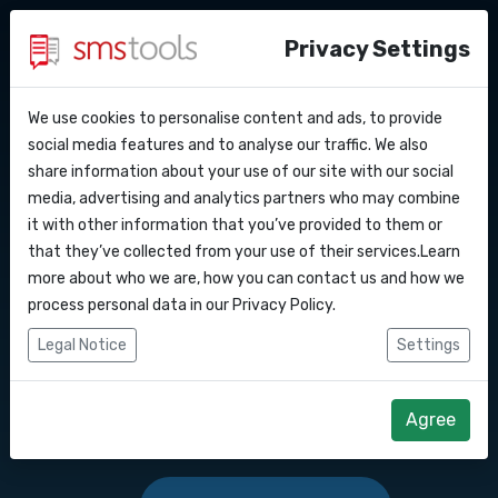
Privacy Settings
We use cookies to personalise content and ads, to provide
Pourquoi smstools ?
Contact
API Docs
social media features and to analyse our traffic. We also
Envoyer des SMS en
share information about your use of our site with our social
Demander une offre
Blog
media, advertising and analytics partners who may combine
masse vers ce pays :
Webhooks
Service level agreement
it with other information that you’ve provided to them or
(sla)
that they’ve collected from your use of their services.Learn
Intégrations
more about who we are, how you can contact us and how we
Logiciel de marketing SMS ou passerelle
process personal data in our
Privacy Policy
.
d'API SMS pour envoyer des SMS vers ce
Zapier
Legal Notice
Settings
pays : .
Make
Agree
Commencez dès maintenant