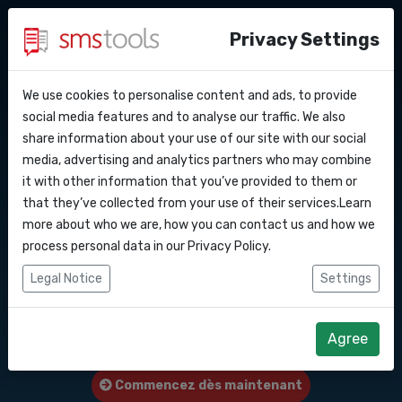
Privacy Settings
We use cookies to personalise content and ads, to provide
Pourquoi smstools ?
Contact
API Docs
social media features and to analyse our traffic. We also
Envoyer des SMS en
share information about your use of our site with our social
Demander une offre
Blog
media, advertising and analytics partners who may combine
masse vers ce pays :
Webhooks
Service level agreement
it with other information that you’ve provided to them or
(sla)
that they’ve collected from your use of their services.Learn
Luxembourg
Intégrations
more about who we are, how you can contact us and how we
process personal data in our
Privacy Policy
.
Zapier
Logiciel de marketing SMS ou passerelle
Legal Notice
Settings
d'API SMS pour envoyer des SMS vers ce
Make
pays : Luxembourg.
Agree
Commencez dès maintenant