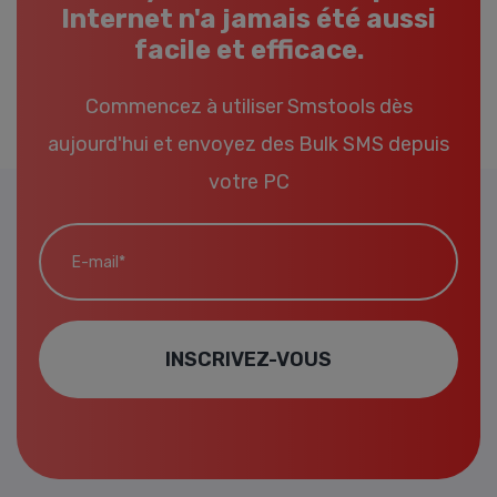
Internet n'a jamais été aussi
facile et efficace.
Commencez à utiliser Smstools dès
aujourd'hui et envoyez des Bulk SMS depuis
votre PC
E-mail*
INSCRIVEZ-VOUS