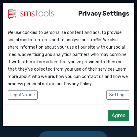
Privacy Settings
We use cookies to personalise content and ads, to provide
Pourquoi smstools ?
Contact
API Docs
social media features and to analyse our traffic. We also
Envoyer des SMS en
share information about your use of our site with our social
Demander une offre
Blog
media, advertising and analytics partners who may combine
masse vers ce pays :
Webhooks
Service level agreement
it with other information that you’ve provided to them or
(sla)
that they’ve collected from your use of their services.Learn
Intégrations
more about who we are, how you can contact us and how we
Logiciel de marketing SMS ou passerelle
process personal data in our
Privacy Policy
.
d'API SMS pour envoyer des SMS vers ce
Zapier
Legal Notice
Settings
pays : .
Make
Agree
Commencez dès maintenant