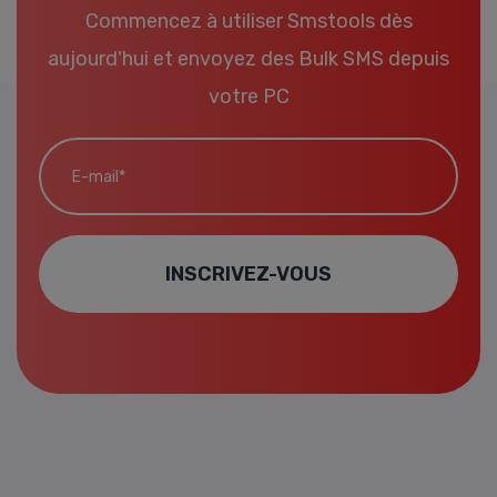
Commencez à utiliser Smstools dès
aujourd'hui et envoyez des Bulk SMS depuis
votre PC
E-mail*
INSCRIVEZ-VOUS