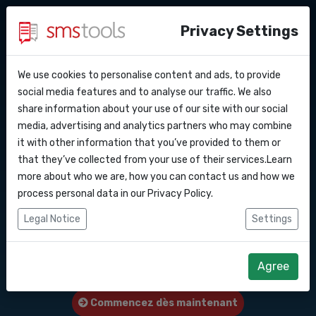
Privacy Settings
We use cookies to personalise content and ads, to provide
Pourquoi smstools ?
Contact
API Docs
social media features and to analyse our traffic. We also
Envoyer des SMS en
share information about your use of our site with our social
Demander une offre
Blog
media, advertising and analytics partners who may combine
masse vers ce pays :
Webhooks
Service level agreement
it with other information that you’ve provided to them or
(sla)
that they’ve collected from your use of their services.Learn
Groenland
Intégrations
more about who we are, how you can contact us and how we
process personal data in our
Privacy Policy
.
Zapier
Logiciel de marketing SMS ou passerelle
Legal Notice
Settings
d'API SMS pour envoyer des SMS vers ce
Make
pays : Groenland.
Agree
Commencez dès maintenant