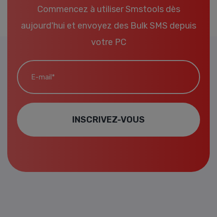
Commencez à utiliser Smstools dès
aujourd'hui et envoyez des Bulk SMS depuis
votre PC
E-mail*
INSCRIVEZ-VOUS