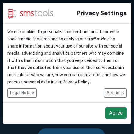
Privacy Settings
We use cookies to personalise content and ads, to provide
Pourquoi smstools ?
Contact
API Docs
social media features and to analyse our traffic. We also
Envoyer des SMS en
share information about your use of our site with our social
Demander une offre
Blog
media, advertising and analytics partners who may combine
masse vers ce pays :
Webhooks
Service level agreement
it with other information that you’ve provided to them or
(sla)
that they’ve collected from your use of their services.Learn
Intégrations
more about who we are, how you can contact us and how we
Logiciel de marketing SMS ou passerelle
process personal data in our
Privacy Policy
.
d'API SMS pour envoyer des SMS vers ce
Zapier
Legal Notice
Settings
pays : .
Make
Agree
Commencez dès maintenant