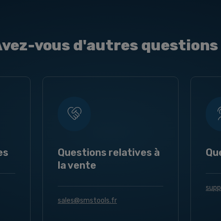
vez-vous d'autres questions
es
Questions relatives à
Qu
la vente
supp
sales@smstools.fr