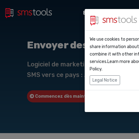
Bulk sms
Marketi
Pourquoi smstoo
Contact
We use cookies to person
API Do
Envoyer des SMS en ma
share information about 
Blog
Demander une o
combine it with other in
Webho
services.Learn more abo
Service level a
Logiciel de marketing SMS ou passer
(sla)
Policy
.
SMS vers ce pays : .
Intégr
Legal Notice
Zapier
Commencez dès maintenant
Demander
Make