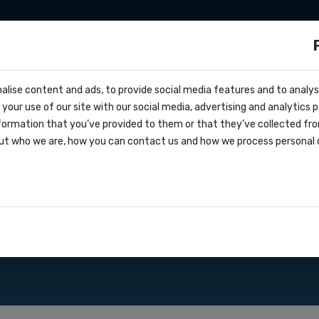
ng sms
Développeurs
Tarifs
Nous connaî
ls ?
alise content and ads, to provide social media features and to analyse
cs
sse vers ce pays :
your use of our site with our social media, advertising and analytics
ffre
formation that you’ve provided to them or that they’ve collected fro
oks
ut who we are, how you can contact us and how we process personal 
greement
elle d'API SMS pour envoyer des
ations
 un devis