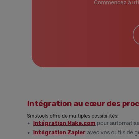
Commencez à util
E-
Intégration au cœur des pro
Smstools offre de multiples possibilités:
Intégration Make.com
pour automatise
Intégration Zapier
avec vos outils de g