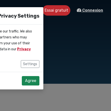
Essai gratuit
tre
Contact
Connexion
Privacy Settings
 our traffic. We also
ication
 partners who may
m your use of their
data in our
Privacy
Settings
Agree