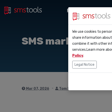
Bulk sms
Marketi
Pourquoi smsto
Contact
We use cookies to person
API D
SMS marketing et
share information about 
Blog
Demander une o
combine it with other in
Webho
services.Learn more abo
Service level 
(sla)
Policy
.
Intég
Legal Notice
Zapie
Make
Mar 07, 2026
Tom Hendrix