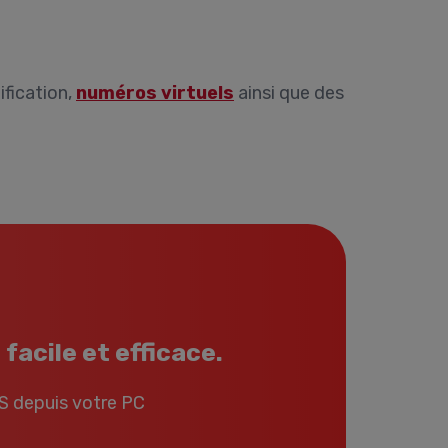
ification,
numéros virtuels
ainsi que des
facile et efficace.
S depuis votre PC