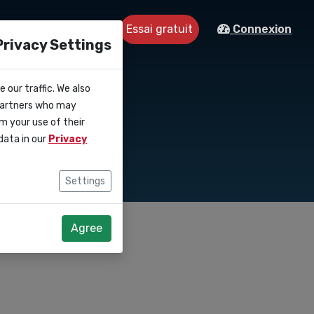
Essai gratuit
tre
Contact
Connexion
Privacy Settings
 our traffic. We also
Europe
 partners who may
m your use of their
data in our
Privacy
Settings
Agree