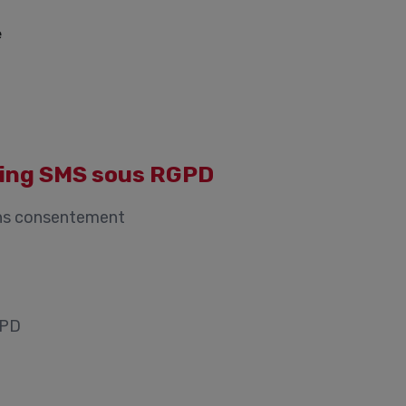
ting SMS sous RGPD
ans consentement
GPD