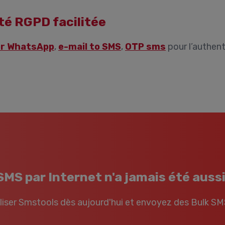
té RGPD facilitée
er WhatsApp
,
e-mail to SMS
,
OTP sms
pour l’authent
MS par Internet n'a jamais été aussi 
iser Smstools dès aujourd'hui et envoyez des Bulk SM