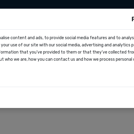
ng sms
Développeurs
Tarifs
Nous connaî
ols ?
alise content and ads, to provide social media features and to analyse
ocs
 conformité RGPD en 
your use of our site with our social media, advertising and analytics
ffre
formation that you’ve provided to them or that they’ve collected fro
oks
ut who we are, how you can contact us and how we process personal 
agreement
rations
r