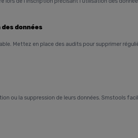
re lors de l’inscription précisant l’utilisation des donné
n des données
le. Mettez en place des audits pour supprimer réguli
ion ou la suppression de leurs données. Smstools faci