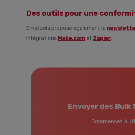
Des outils pour une conformi
Smstools propose également la
newslett
intégrations
Make.com
et
Zapier
.
Envoyer des Bulk S
Commencez à util